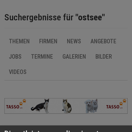
BRANCHEN
Suchergebnisse für
"ostsee"
NEWS
THEMEN
FIRMEN
NEWS
ANGEBOTE
TERMINE
JOBS
TERMINE
GALERIEN
BILDER
ANGEBOTE
VIDEOS
JOBS
MEDIEN
KONTAKT