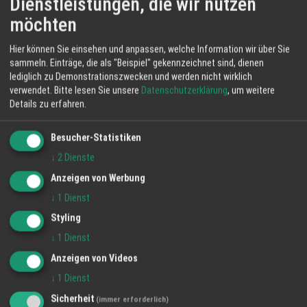
Dienstleistungen, die wir nutzen
möchten
KONTAKT INFORMATIONEN
Hier können Sie einsehen und anpassen, welche Information wir über Sie
sammeln. Einträge, die als "Beispiel" gekennzeichnet sind, dienen
HappyTime24 Services - Freiburg
lediglich zu Demonstrationszwecken und werden nicht wirklich
Lindenweg 23
verwendet.
Bitte lesen Sie unsere
Datenschutzerklärung
, um weitere
61231 Bad Nauheim
Details zu erfahren.
Besucher-Statistiken
Telefon: 06032 80100
↓
2
Dienste
Anzeigen von Werbung
Email:
freiburg-bd@ht24services.de
↓
1
Dienst
Styling
Impressum
↓
1
Dienst
Anzeigen von Videos
BILDER DER REGION
↓
1
Dienst
Sicherheit
(immer erforderlich)